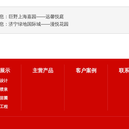
息：
巨野上海嘉园——远馨悦庭
息：
济宁绿地国际城——漫悦花园
展示
主营产品
客户案例
联
设计
喷泉
苗圃
工程